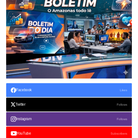
Facebook
Likes
Twitter
Follows
Instagram
Follows
YouTube
Subscribers