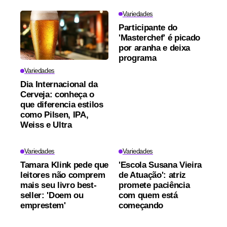
Variedades
Participante do
'Masterchef' é picado
por aranha e deixa
programa
Variedades
Dia Internacional da
Cerveja: conheça o
que diferencia estilos
como Pilsen, IPA,
Weiss e Ultra
Variedades
Variedades
Tamara Klink pede que
'Escola Susana Vieira
leitores não comprem
de Atuação': atriz
mais seu livro best-
promete paciência
seller: 'Doem ou
com quem está
emprestem'
começando