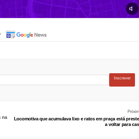
o
Inscrever
Próxi
s na
Locomotiva que acumulava lixo e ratos em praça está prest
a voltar para ca