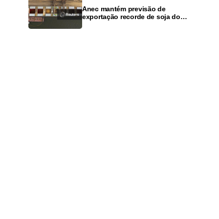
Anec mantém previsão de
exportação recorde de soja do
Brasil em 2026, mas alerta para
dívidas agrícolas