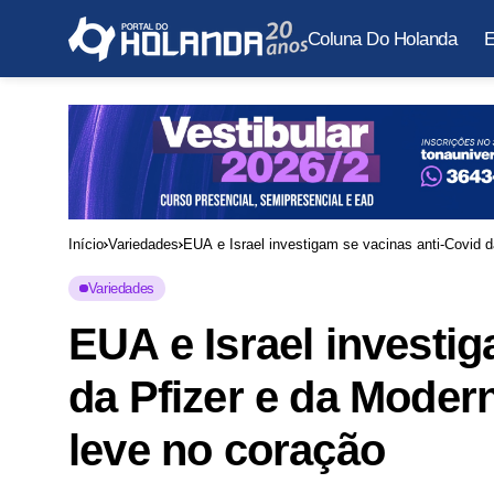
Coluna Do Holanda
E
Início
Variedades
EUA e Israel investigam se vacinas anti-Covid 
Variedades
EUA e Israel investi
da Pfizer e da Mode
leve no coração