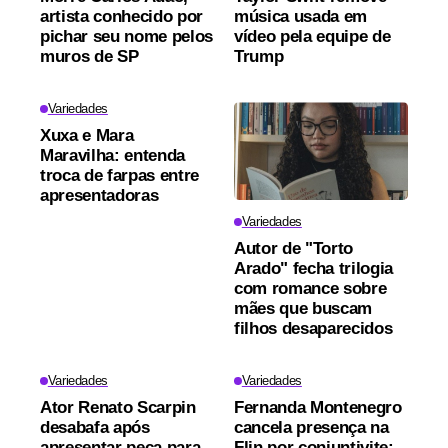
artista conhecido por
música usada em
pichar seu nome pelos
vídeo pela equipe de
muros de SP
Trump
Variedades
Xuxa e Mara
Maravilha: entenda
troca de farpas entre
apresentadoras
Variedades
Autor de "Torto
Arado" fecha trilogia
com romance sobre
mães que buscam
filhos desaparecidos
Variedades
Variedades
Ator Renato Scarpin
Fernanda Montenegro
desabafa após
cancela presença na
apresentar peça para
Flin por conjuntivite;