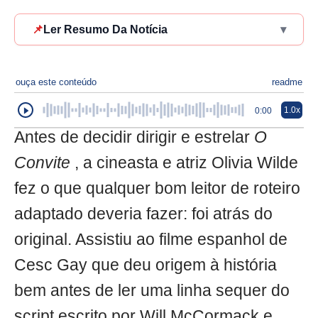
📌
Ler Resumo Da Notícia
▾
ouça este conteúdo
readme
1.0x
0:00
Antes de decidir dirigir e estrelar
O
Convite
, a cineasta e atriz Olivia Wilde
fez o que qualquer bom leitor de roteiro
adaptado deveria fazer: foi atrás do
original. Assistiu ao filme espanhol de
Cesc Gay que deu origem à história
bem antes de ler uma linha sequer do
script escrito por Will McCormack e