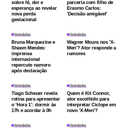
sobre fé, dor e
parceria com filho de
esperança ao revelar
Erasmo Carlos:
nova perda
'Decisão amigável'
gestacional
Variedades
Variedades
Bruna Marquezine e
Wagner Moura nos 'X-
Shawn Mendes:
Men'? Ator responde a
imprensa
rumores
internacional
repercute namoro
após declaração
Variedades
Variedades
Tiago Scheuer revela
Quem é Kit Connor,
rotina para apresentar
ator escolhido para
o 'Hora 1': dormir às
interpretar Ciclope em
17h e acordar à 0h
novo 'X-Men'?
Variedades
Variedades