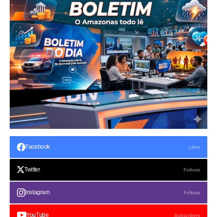
Facebook
Likes
Twitter
Follows
Instagram
Follows
YouTube
Subscribers