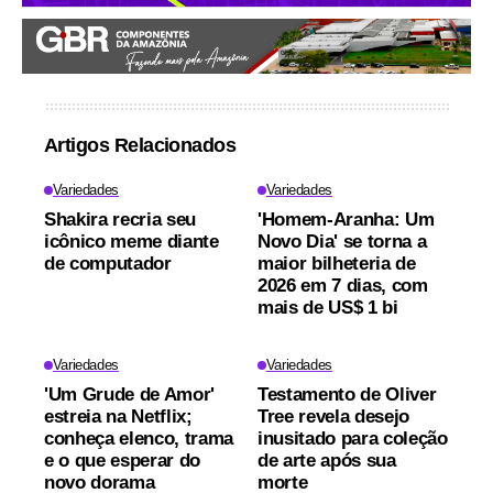
Artigos Relacionados
Variedades
Variedades
Shakira recria seu
'Homem-Aranha: Um
icônico meme diante
Novo Dia' se torna a
de computador
maior bilheteria de
2026 em 7 dias, com
mais de US$ 1 bi
Variedades
Variedades
'Um Grude de Amor'
Testamento de Oliver
estreia na Netflix;
Tree revela desejo
conheça elenco, trama
inusitado para coleção
e o que esperar do
de arte após sua
novo dorama
morte