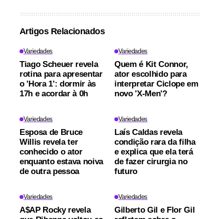
Artigos Relacionados
Variedades
Variedades
Tiago Scheuer revela
Quem é Kit Connor,
rotina para apresentar
ator escolhido para
o 'Hora 1': dormir às
interpretar Ciclope em
17h e acordar à 0h
novo 'X-Men'?
Variedades
Variedades
Esposa de Bruce
Laís Caldas revela
Willis revela ter
condição rara da filha
conhecido o ator
e explica que ela terá
enquanto estava noiva
de fazer cirurgia no
de outra pessoa
futuro
Variedades
Variedades
A$AP Rocky revela
Gilberto Gil e Flor Gil