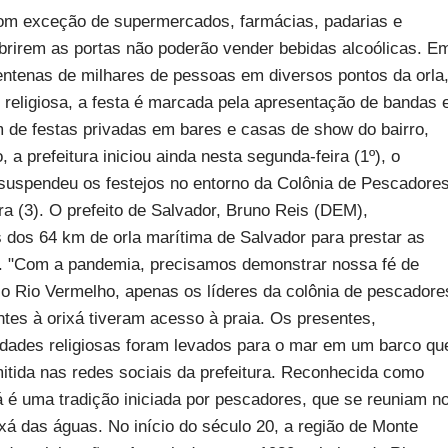
 com exceção de supermercados, farmácias, padarias e
brirem as portas não poderão vender bebidas alcoólicas. E
centenas de milhares de pessoas em diversos pontos da orla
 religiosa, a festa é marcada pela apresentação de bandas 
m de festas privadas em bares e casas de show do bairro,
 prefeitura iniciou ainda nesta segunda-feira (1º), o
 suspendeu os festejos no entorno da Colônia de Pescadore
ra (3). O prefeito de Salvador, Bruno Reis (DEM),
dos 64 km de orla marítima de Salvador para prestar as
. "Com a pandemia, precisamos demonstrar nossa fé de
No Rio Vermelho, apenas os líderes da colônia de pescadore
tes à orixá tiveram acesso à praia. Os presentes,
idades religiosas foram levados para o mar em um barco qu
smitida nas redes sociais da prefeitura. Reconhecida como
á é uma tradição iniciada por pescadores, que se reuniam n
ixá das águas. No início do século 20, a região de Monte