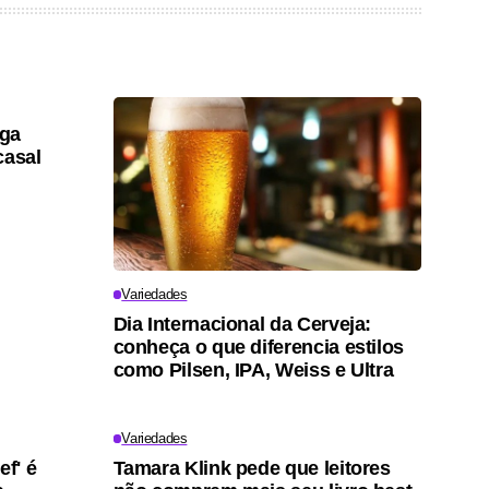
lga
casal
Variedades
Dia Internacional da Cerveja:
conheça o que diferencia estilos
como Pilsen, IPA, Weiss e Ultra
Variedades
ef' é
Tamara Klink pede que leitores