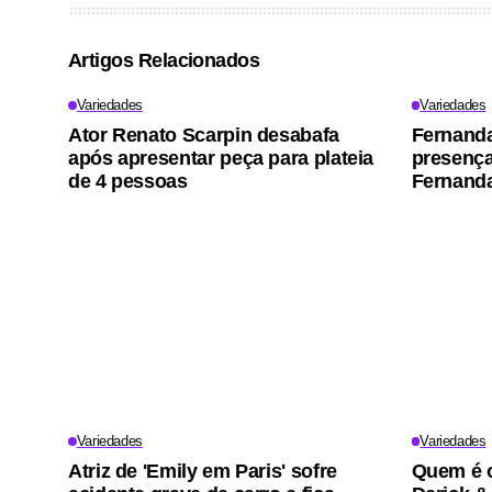
Artigos Relacionados
Variedades
Variedades
Ator Renato Scarpin desabafa
Fernand
após apresentar peça para plateia
presença 
de 4 pessoas
Fernanda
Variedades
Variedades
Atriz de 'Emily em Paris' sofre
Quem é o