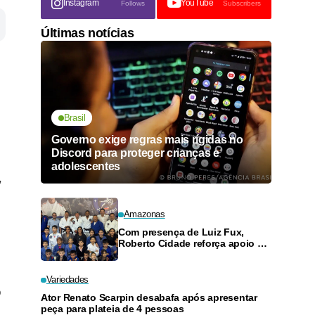
Instagram
YouTube
Follows
Subscribers
Últimas notícias
Brasil
Governo exige regras mais rígidas no
Discord para proteger crianças e
adolescentes
,
Amazonas
Com presença de Luiz Fux,
Roberto Cidade reforça apoio a
projeto social de jiu-jitsu no
Ouro Verde
Variedades
o
Ator Renato Scarpin desabafa após apresentar
peça para plateia de 4 pessoas