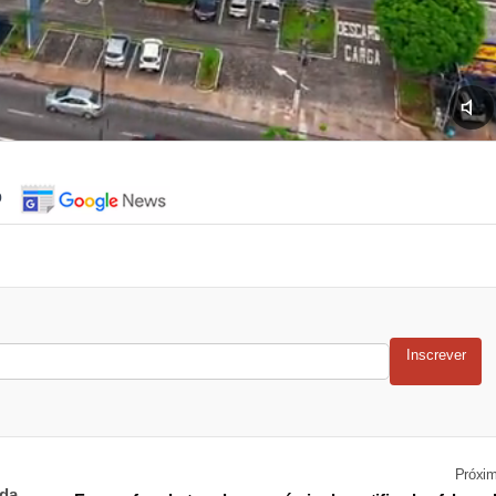
o
Inscrever
Próxi
 da