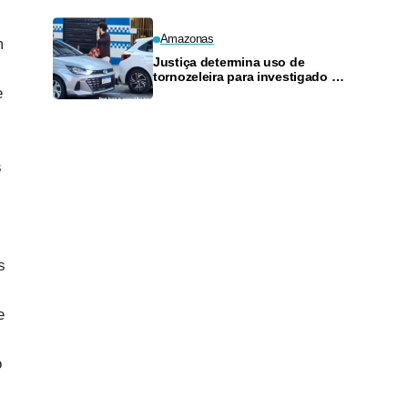
Amazonas
m
Justiça determina uso de
,
tornozeleira para investigado por
perseguir estudante em Manaus
e
s
s
e
o