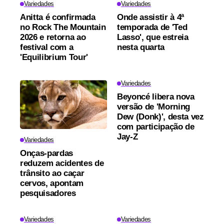
Variedades
Variedades
Anitta é confirmada
Onde assistir à 4ª
no Rock The Mountain
temporada de 'Ted
2026 e retorna ao
Lasso', que estreia
festival com a
nesta quarta
'Equilibrium Tour'
Variedades
Beyoncé libera nova
versão de 'Morning
Dew (Donk)', desta vez
com participação de
Jay-Z
Variedades
Onças-pardas
reduzem acidentes de
trânsito ao caçar
cervos, apontam
pesquisadores
Variedades
Variedades