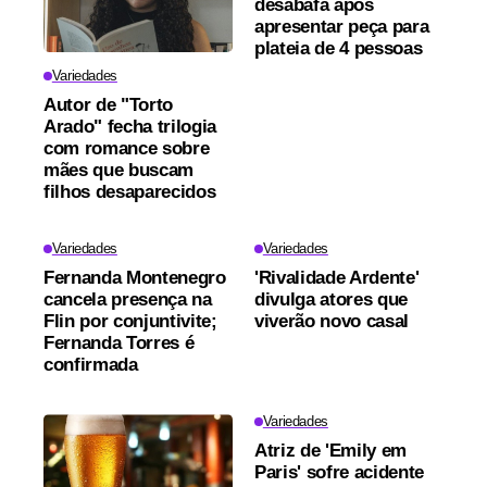
desabafa após
apresentar peça para
plateia de 4 pessoas
Variedades
Autor de "Torto
Arado" fecha trilogia
com romance sobre
mães que buscam
filhos desaparecidos
Variedades
Variedades
Fernanda Montenegro
'Rivalidade Ardente'
cancela presença na
divulga atores que
Flin por conjuntivite;
viverão novo casal
Fernanda Torres é
confirmada
Variedades
Atriz de 'Emily em
Paris' sofre acidente