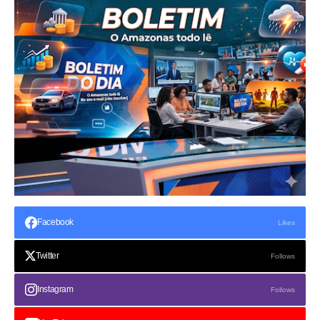
Facebook
Likes
Twitter
Follows
Instagram
Follows