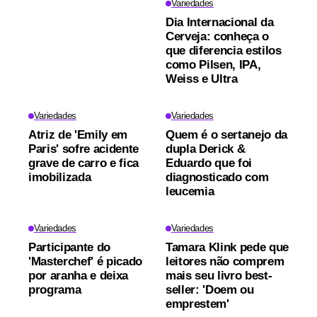
Variedades
Dia Internacional da
Cerveja: conheça o
que diferencia estilos
como Pilsen, IPA,
Weiss e Ultra
Variedades
Variedades
Atriz de 'Emily em
Quem é o sertanejo da
Paris' sofre acidente
dupla Derick &
grave de carro e fica
Eduardo que foi
imobilizada
diagnosticado com
leucemia
Variedades
Variedades
Participante do
Tamara Klink pede que
'Masterchef' é picado
leitores não comprem
por aranha e deixa
mais seu livro best-
programa
seller: 'Doem ou
emprestem'