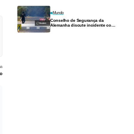
Mundo
Conselho de Segurança da
Alemanha discute incidente com
drone em aeroporto
ma
ão