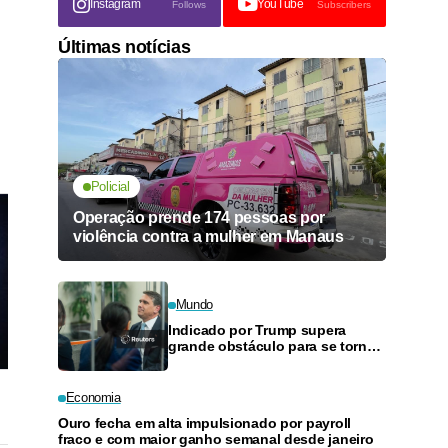
Instagram
YouTube
Follows
Subscribers
Últimas notícias
Policial
Operação prende 174 pessoas por
violência contra a mulher em Manaus
Mundo
Indicado por Trump supera
grande obstáculo para se tornar
procurador-geral
Economia
Ouro fecha em alta impulsionado por payroll
fraco e com maior ganho semanal desde janeiro