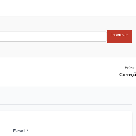
Inscrever
Próxi
Correç
E-mail *