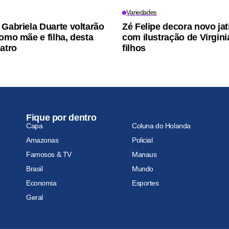
Variedades
 Gabriela Duarte voltarão
Zé Felipe decora novo ja
como mãe e filha, desta
com ilustração de Virgini
eatro
filhos
Fique por dentro
Capa
Coluna do Holanda
Amazonas
Policial
Famosos & TV
Manaus
Brasil
Mundo
Economia
Esportes
Geral