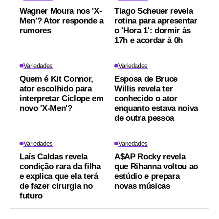
Wagner Moura nos 'X-
Tiago Scheuer revela
Men'? Ator responde a
rotina para apresentar
rumores
o 'Hora 1': dormir às
17h e acordar à 0h
Variedades
Variedades
Quem é Kit Connor,
Esposa de Bruce
ator escolhido para
Willis revela ter
interpretar Ciclope em
conhecido o ator
novo 'X-Men'?
enquanto estava noiva
de outra pessoa
Variedades
Variedades
Laís Caldas revela
A$AP Rocky revela
condição rara da filha
que Rihanna voltou ao
e explica que ela terá
estúdio e prepara
de fazer cirurgia no
novas músicas
futuro