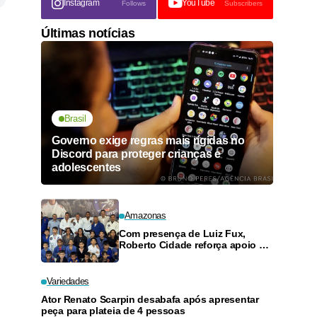
Instagram
YouTube
Follows
Subscribers
Últimas notícias
Brasil
Governo exige regras mais rígidas no
Discord para proteger crianças e
adolescentes
Amazonas
Com presença de Luiz Fux,
Roberto Cidade reforça apoio a
projeto social de jiu-jitsu no
Ouro Verde
Variedades
Ator Renato Scarpin desabafa após apresentar
peça para plateia de 4 pessoas