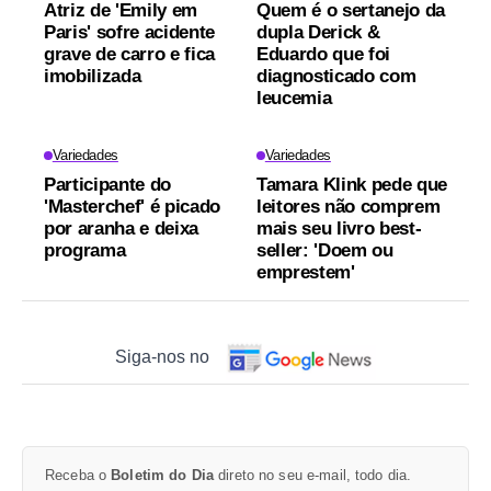
Atriz de 'Emily em
Quem é o sertanejo da
Paris' sofre acidente
dupla Derick &
grave de carro e fica
Eduardo que foi
imobilizada
diagnosticado com
leucemia
Variedades
Variedades
Participante do
Tamara Klink pede que
'Masterchef' é picado
leitores não comprem
por aranha e deixa
mais seu livro best-
programa
seller: 'Doem ou
emprestem'
Siga-nos no
Receba o
Boletim do Dia
direto no seu e-mail, todo dia.