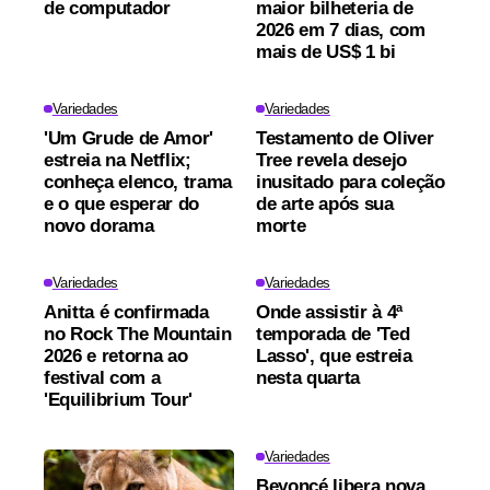
de computador
maior bilheteria de
2026 em 7 dias, com
mais de US$ 1 bi
Variedades
Variedades
'Um Grude de Amor'
Testamento de Oliver
estreia na Netflix;
Tree revela desejo
conheça elenco, trama
inusitado para coleção
e o que esperar do
de arte após sua
novo dorama
morte
Variedades
Variedades
Anitta é confirmada
Onde assistir à 4ª
no Rock The Mountain
temporada de 'Ted
2026 e retorna ao
Lasso', que estreia
festival com a
nesta quarta
'Equilibrium Tour'
Variedades
Beyoncé libera nova