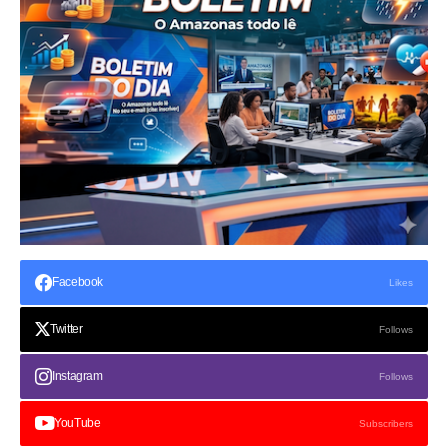
Facebook
Likes
Twitter
Follows
Instagram
Follows
YouTube
Subscribers