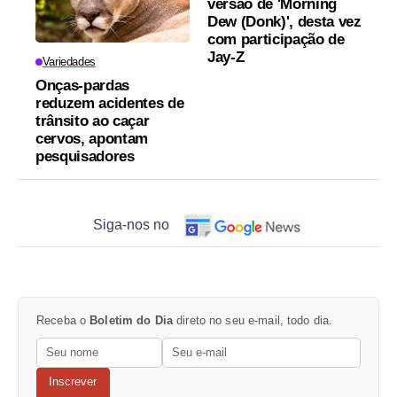
versão de 'Morning
Dew (Donk)', desta vez
com participação de
Jay-Z
Variedades
Onças-pardas
reduzem acidentes de
trânsito ao caçar
cervos, apontam
pesquisadores
Siga-nos no
Receba o
Boletim do Dia
direto no seu e-mail, todo dia.
Inscrever