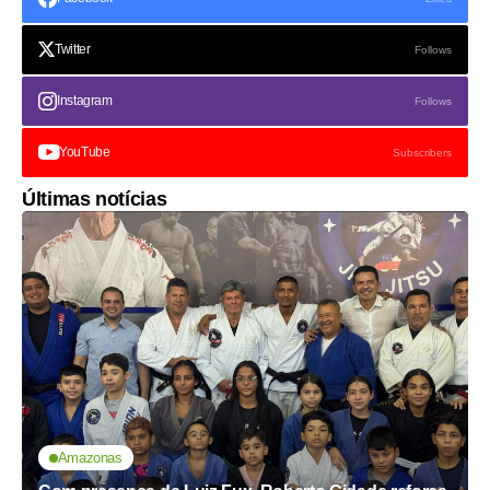
Twitter
Follows
Instagram
Follows
YouTube
Subscribers
Últimas notícias
Amazonas