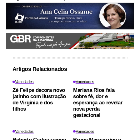
Artigos Relacionados
Variedades
Variedades
Zé Felipe decora novo
Mariana Rios fala
jatinho com ilustração
sobre fé, dor e
de Virginia e dos
esperança ao revelar
filhos
nova perda
gestacional
Variedades
Variedades
Roberto Carlos rompe
Bruna Marquezine e