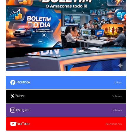
Facebook
Likes
Twitter
Follows
Instagram
Follows
YouTube
Subscribers