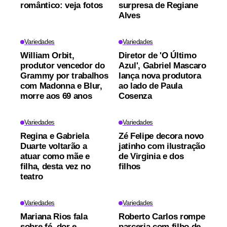
romântico: veja fotos
surpresa de Regiane
Alves
Variedades
Variedades
William Orbit,
Diretor de 'O Último
produtor vencedor do
Azul', Gabriel Mascaro
Grammy por trabalhos
lança nova produtora
com Madonna e Blur,
ao lado de Paula
morre aos 69 anos
Cosenza
Variedades
Variedades
Regina e Gabriela
Zé Felipe decora novo
Duarte voltarão a
jatinho com ilustração
atuar como mãe e
de Virginia e dos
filha, desta vez no
filhos
teatro
Variedades
Variedades
Mariana Rios fala
Roberto Carlos rompe
sobre fé, dor e
parceria com filho de