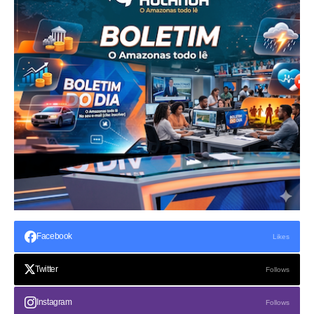
Facebook
Likes
Twitter
Follows
Instagram
Follows