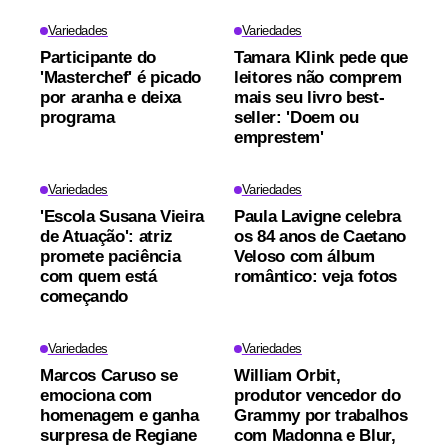
Variedades
Variedades
Participante do
Tamara Klink pede que
'Masterchef' é picado
leitores não comprem
por aranha e deixa
mais seu livro best-
programa
seller: 'Doem ou
emprestem'
Variedades
Variedades
'Escola Susana Vieira
Paula Lavigne celebra
de Atuação': atriz
os 84 anos de Caetano
promete paciência
Veloso com álbum
com quem está
romântico: veja fotos
começando
Variedades
Variedades
Marcos Caruso se
William Orbit,
emociona com
produtor vencedor do
homenagem e ganha
Grammy por trabalhos
surpresa de Regiane
com Madonna e Blur,