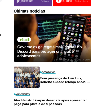
Instagram
YouTube
Follows
Subscribers
Últimas notícias
a
Brasil
Governo exige regras mais rígidas no
Discord para proteger crianças e
adolescentes
Amazonas
Com presença de Luiz Fux,
Roberto Cidade reforça apoio a
projeto social de jiu-jitsu no
Ouro Verde
á
Variedades
Ator Renato Scarpin desabafa após apresentar
peça para plateia de 4 pessoas