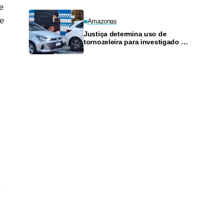
e
de
Amazonas
Justiça determina uso de
tornozeleira para investigado por
perseguir estudante em Manaus
r