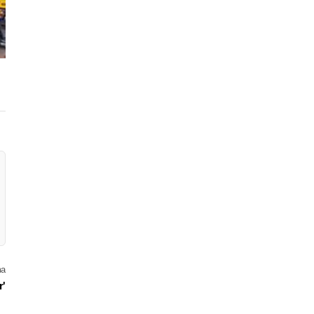
ma
r'