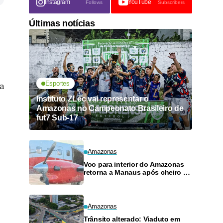
Instagram
YouTube
Follows
Subscribers
Últimas notícias
Esportes
da
Instituto ZLec vai representar o
Amazonas no Campeonato Brasileiro de
fut7 Sub-17
Amazonas
Voo para interior do Amazonas
retorna a Manaus após cheiro de
combustível e falhas
Amazonas
Trânsito alterado: Viaduto em