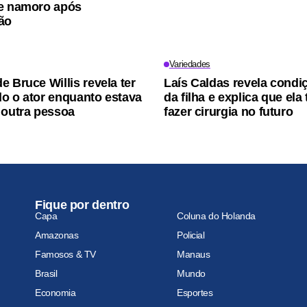
e namoro após
ão
Variedades
e Bruce Willis revela ter
Laís Caldas revela condi
o o ator enquanto estava
da filha e explica que ela 
 outra pessoa
fazer cirurgia no futuro
Fique por dentro
Capa
Coluna do Holanda
Amazonas
Policial
Famosos & TV
Manaus
Brasil
Mundo
Economia
Esportes