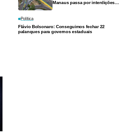
Manaus passa por interdições
neste domingo
Política
Flávio Bolsonaro: Conseguimos fechar 22
palanques para governos estaduais