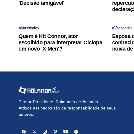
'Decisão amigável'
repercut
declaraç
Variedades
Variedades
Quem é Kit Connor, ator
Esposa d
escolhido para interpretar Ciclope
conhecid
em novo 'X-Men'?
noiva de
Diretor-Presidente: Raimundo de Holanda
Artigos assinados são de responsabilidade de seus
autores.