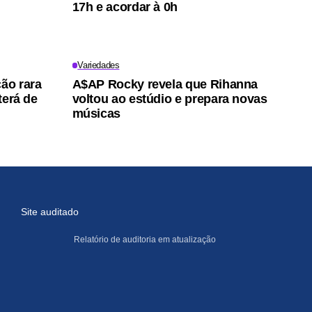
17h e acordar à 0h
Variedades
ção rara
A$AP Rocky revela que Rihanna
terá de
voltou ao estúdio e prepara novas
músicas
Site auditado
Relatório de auditoria em atualização