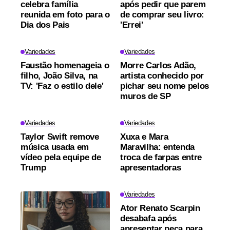
celebra família
após pedir que parem
reunida em foto para o
de comprar seu livro:
Dia dos Pais
'Errei'
Variedades
Variedades
Faustão homenageia o
Morre Carlos Adão,
filho, João Silva, na
artista conhecido por
TV: 'Faz o estilo dele'
pichar seu nome pelos
muros de SP
Variedades
Variedades
Taylor Swift remove
Xuxa e Mara
música usada em
Maravilha: entenda
vídeo pela equipe de
troca de farpas entre
Trump
apresentadoras
Variedades
Ator Renato Scarpin
desabafa após
apresentar peça para