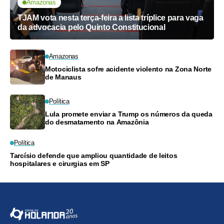
Amazonas
TJAM vota nesta terça-feira a lista tríplice para vaga
da advocacia pelo Quinto Constitucional
Amazonas
Motociclista sofre acidente violento na Zona Norte
de Manaus
Política
Lula promete enviar a Trump os números da queda
do desmatamento na Amazônia
Política
Tarcísio defende que ampliou quantidade de leitos
hospitalares e cirurgias em SP