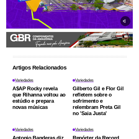
Artigos Relacionados
Variedades
Variedades
A$AP Rocky revela
Gilberto Gil e Flor Gil
que Rihanna voltou ao
refletem sobre o
estúdio e prepara
sofrimento e
novas músicas
relembram Preta Gil
no 'Saia Justa'
Variedades
Variedades
Antonio Banderas diz
Repórter da Record