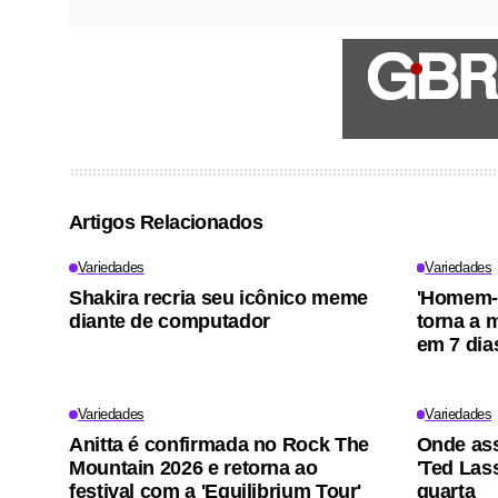
Artigos Relacionados
Variedades
Variedades
Shakira recria seu icônico meme
'Homem-
diante de computador
torna a m
em 7 dia
Variedades
Variedades
Anitta é confirmada no Rock The
Onde ass
Mountain 2026 e retorna ao
'Ted Lass
festival com a 'Equilibrium Tour'
quarta