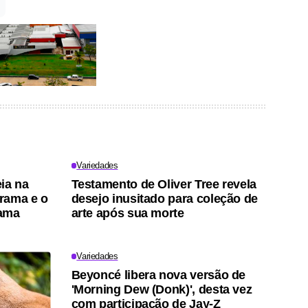
Variedades
ia na
Testamento de Oliver Tree revela
trama e o
desejo inusitado para coleção de
rama
arte após sua morte
Variedades
Beyoncé libera nova versão de
'Morning Dew (Donk)', desta vez
com participação de Jay-Z