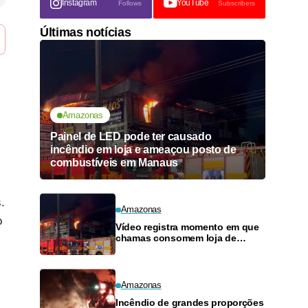
Instagram
YouTube
Follows
Subscribers
Últimas notícias
Amazonas
Painel de LED pode ter causado
incêndio em loja e ameaçou posto de
combustíveis em Manaus
.
Amazonas
o
Vídeo registra momento em que
chamas consomem loja de
materiais de construção no
Monte das Oliveiras
Amazonas
Incêndio de grandes proporções