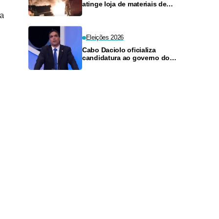
atinge loja de materiais de
construção no Monte das
ca
Oliveiras
Eleições 2026
Cabo Daciolo oficializa
candidatura ao governo do
Amazonas pelo Mobiliza