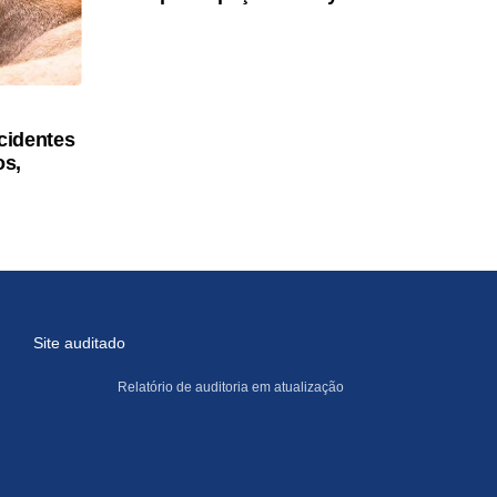
cidentes
os,
Site auditado
Relatório de auditoria em atualização