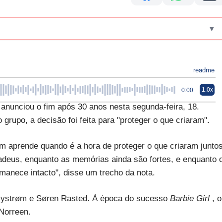
▾
readme
1.0x
0:00
 anunciou o fim após 30 anos nesta segunda-feira, 18.
upo, a decisão foi feita para "proteger o que criaram".
m aprende quando é a hora de proteger o que criaram juntos
adeus, enquanto as memórias ainda são fortes, e enquanto 
rmanece intacto", disse um trecho da nota.
 Nystrøm e Søren Rasted. À época do sucesso
Barbie Girl
, o
Norreen.