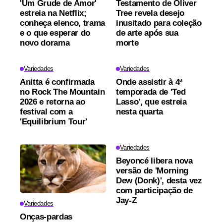
'Um Grude de Amor'
Testamento de Oliver
estreia na Netflix;
Tree revela desejo
conheça elenco, trama
inusitado para coleção
e o que esperar do
de arte após sua
novo dorama
morte
Variedades
Variedades
Anitta é confirmada
Onde assistir à 4ª
no Rock The Mountain
temporada de 'Ted
2026 e retorna ao
Lasso', que estreia
festival com a
nesta quarta
'Equilibrium Tour'
Variedades
Beyoncé libera nova
versão de 'Morning
Dew (Donk)', desta vez
com participação de
Jay-Z
Variedades
Onças-pardas