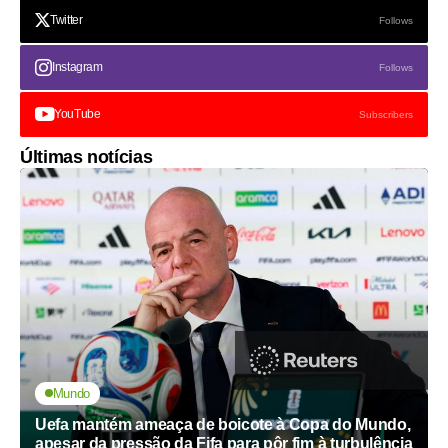
Twitter
Follows
Instagram
Follows
YouTube
Subscribers
Últimas notícias
Mundo
Uefa mantém ameaça de boicote à Copa do Mundo,
apesar da pressão da Fifa para pôr fim à turbulência