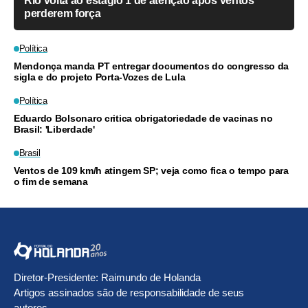
Rio volta ao estágio 1 de atenção após ventos
perderem força
Política
Mendonça manda PT entregar documentos do congresso da
sigla e do projeto Porta-Vozes de Lula
Política
Eduardo Bolsonaro critica obrigatoriedade de vacinas no
Brasil: 'Liberdade'
Brasil
Ventos de 109 km/h atingem SP; veja como fica o tempo para
o fim de semana
Diretor-Presidente: Raimundo de Holanda
Artigos assinados são de responsabilidade de seus
autores.