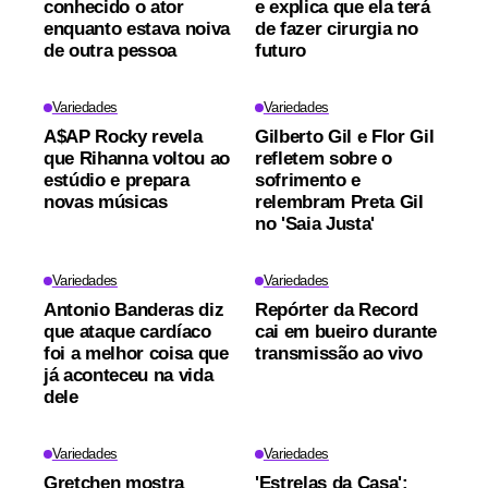
conhecido o ator
e explica que ela terá
enquanto estava noiva
de fazer cirurgia no
de outra pessoa
futuro
Variedades
Variedades
A$AP Rocky revela
Gilberto Gil e Flor Gil
que Rihanna voltou ao
refletem sobre o
estúdio e prepara
sofrimento e
novas músicas
relembram Preta Gil
no 'Saia Justa'
Variedades
Variedades
Antonio Banderas diz
Repórter da Record
que ataque cardíaco
cai em bueiro durante
foi a melhor coisa que
transmissão ao vivo
já aconteceu na vida
dele
Variedades
Variedades
Gretchen mostra
'Estrelas da Casa':