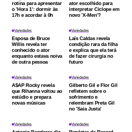
rotina para apresentar
ator escolhido para
o 'Hora 1': dormir às
interpretar Ciclope em
17h e acordar à 0h
novo 'X-Men'?
Variedades
Variedades
Esposa de Bruce
Laís Caldas revela
Willis revela ter
condição rara da filha
conhecido o ator
e explica que ela terá
enquanto estava noiva
de fazer cirurgia no
de outra pessoa
futuro
Variedades
Variedades
A$AP Rocky revela
Gilberto Gil e Flor Gil
que Rihanna voltou ao
refletem sobre o
estúdio e prepara
sofrimento e
novas músicas
relembram Preta Gil
no 'Saia Justa'
Variedades
Variedades