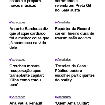
estúdio e prepara
sofrimento e
novas músicas
relembram Preta Gil
no 'Saia Justa'
Variedades
Variedades
Antonio Banderas diz
Repórter da Record
que ataque cardíaco
cai em bueiro durante
foi a melhor coisa que
transmissão ao vivo
já aconteceu na vida
dele
Variedades
Variedades
Gretchen mostra
'Estrelas da Casa':
recuperação após
Público poderá
transplante capilar:
escolher participantes
'Olha como estou
do reality
bem'
Variedades
Variedades
Ana Paula Renault
'Quem Ama Cuida':