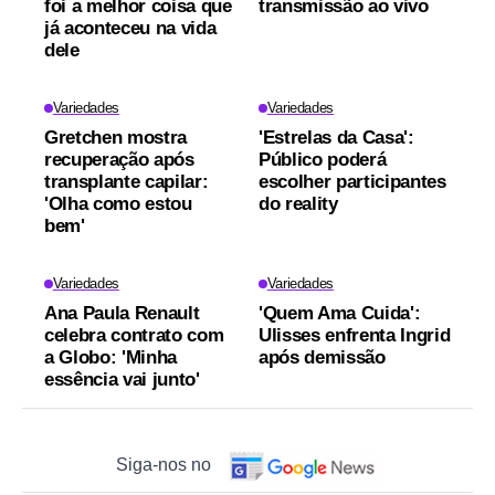
foi a melhor coisa que
transmissão ao vivo
já aconteceu na vida
dele
Variedades
Variedades
Gretchen mostra
'Estrelas da Casa':
recuperação após
Público poderá
transplante capilar:
escolher participantes
'Olha como estou
do reality
bem'
Variedades
Variedades
Ana Paula Renault
'Quem Ama Cuida':
celebra contrato com
Ulisses enfrenta Ingrid
a Globo: 'Minha
após demissão
essência vai junto'
Siga-nos no