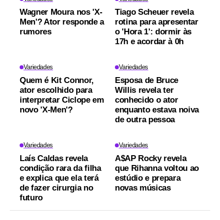
Wagner Moura nos 'X-
Tiago Scheuer revela
Men'? Ator responde a
rotina para apresentar
rumores
o 'Hora 1': dormir às
17h e acordar à 0h
Variedades
Variedades
Quem é Kit Connor,
Esposa de Bruce
ator escolhido para
Willis revela ter
interpretar Ciclope em
conhecido o ator
novo 'X-Men'?
enquanto estava noiva
de outra pessoa
Variedades
Variedades
Laís Caldas revela
A$AP Rocky revela
condição rara da filha
que Rihanna voltou ao
e explica que ela terá
estúdio e prepara
de fazer cirurgia no
novas músicas
futuro