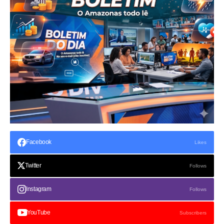
Facebook
Likes
Twitter
Follows
Instagram
Follows
YouTube
Subscribers