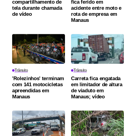
compartilhamento de
fica ferido em
tela durante chamada
acidente entre moto e
de vídeo
rota de empresa em
Manaus
Trânsito
Trânsito
'Rolezinhos' terminam
Carreta fica engatada
com 141 motocicletas
em limitador de altura
apreendidas em
de viaduto em
Manaus
Manaus; vídeo