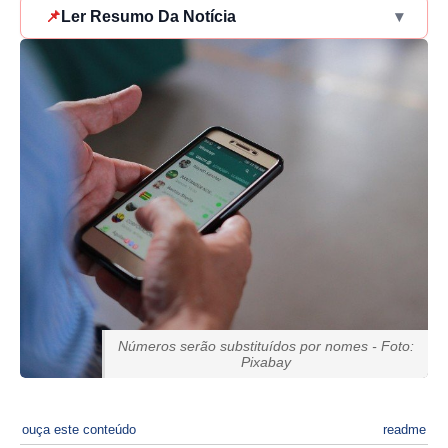
📌
Ler Resumo Da Notícia
▾
Números serão substituídos por nomes - Foto:
Pixabay
ouça este conteúdo
readme