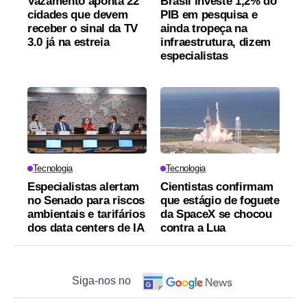
Vazamento aponta 22
Brasil investe 1,2% do
cidades que devem
PIB em pesquisa e
receber o sinal da TV
ainda tropeça na
3.0 já na estreia
infraestrutura, dizem
especialistas
Tecnologia
Tecnologia
Especialistas alertam
Cientistas confirmam
no Senado para riscos
que estágio de foguete
ambientais e tarifários
da SpaceX se chocou
dos data centers de IA
contra a Lua
Siga-nos no