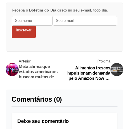
Receba o
Boletim do Dia
direto no seu e-mail, todo dia.
Inscrever
Anterior
Próxima
Meta afirma que
Alimentos frescos
estados americanos
impulsionam demanda
buscam multas de
pelo Amazon Now no
US$1,4 tri em
Brasil, diz executiva
julgamento sobre
segurança juvenil
Comentários (0)
Deixe seu comentário