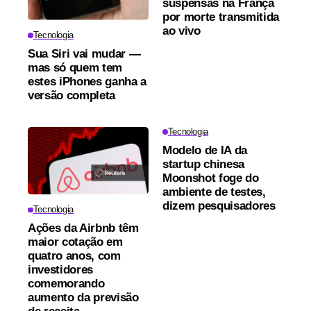
suspensas na França
por morte transmitida
ao vivo
Tecnologia
Sua Siri vai mudar —
mas só quem tem
estes iPhones ganha a
versão completa
Tecnologia
Modelo de IA da
startup chinesa
Moonshot foge do
ambiente de testes,
dizem pesquisadores
Tecnologia
Ações da Airbnb têm
maior cotação em
quatro anos, com
investidores
comemorando
aumento da previsão