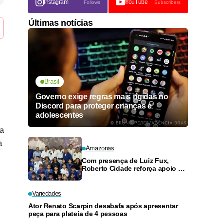
Instagram
YouTube
Follows
Subscribers
Últimas notícias
Brasil
Governo exige regras mais rígidas no
Discord para proteger crianças e
adolescentes
ra
a
Amazonas
Com presença de Luiz Fux,
Roberto Cidade reforça apoio a
projeto social de jiu-jitsu no
Ouro Verde
Variedades
Ator Renato Scarpin desabafa após apresentar
peça para plateia de 4 pessoas