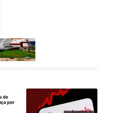
s de
nça por
o