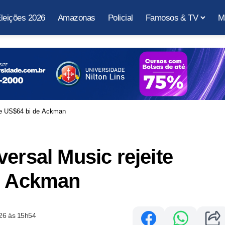
leições 2026
Amazonas
Policial
Famosos & TV
M
 de US$64 bi de Ackman
ersal Music rejeite
de Ackman
26 às 15h54