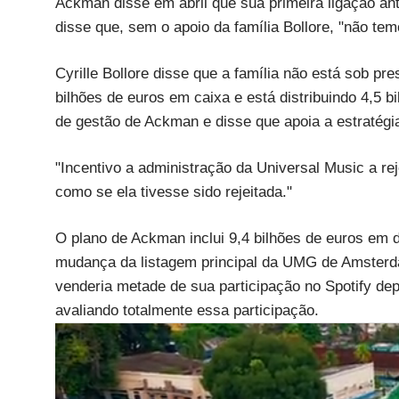
Ackman disse em abril que sua primeira ligação ante
disse que, sem o apoio da família Bollore, "não te
Cyrille Bollore disse que a família não está sob pr
bilhões de euros em caixa e está distribuindo 4,5 b
de gestão de Ackman e disse que apoia a estratég
"Incentivo a administração da Universal Music a reje
como se ela tivesse sido rejeitada."
O plano de Ackman inclui 9,4 bilhões de euros em
mudança da listagem principal da UMG de Amsterd
venderia metade de sua participação no Spotify d
avaliando totalmente essa participação.