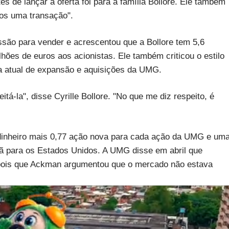
s de lançar a oferta foi para a família Bollore. Ele também
mos uma transação".
essão para vender e acrescentou que a Bollore tem 5,6
ilhões de euros aos acionistas. Ele também criticou o estilo
ia atual de expansão e aquisições da UMG.
itá-la", disse Cyrille Bollore. "No que me diz respeito, é
 dinheiro mais 0,77 ação nova para cada ação da UMG e um
ã para os Estados Unidos. A UMG disse em abril que
epois que Ackman argumentou que o mercado não estava