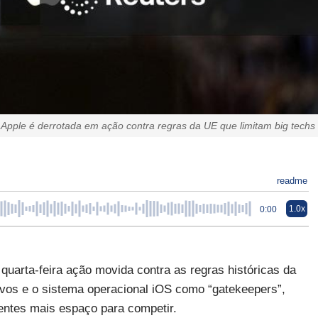
Apple é derrotada em ação contra regras da UE que limitam big techs
readme
1.0x
0:00
quarta-feira ação movida contra as regras históricas da
ivos e o sistema operacional iOS como “gatekeepers”,
rentes mais espaço para competir.