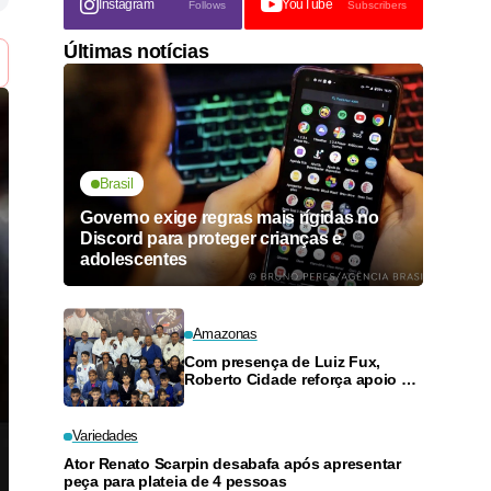
Instagram
YouTube
Follows
Subscribers
Últimas notícias
Brasil
Governo exige regras mais rígidas no
Discord para proteger crianças e
adolescentes
Amazonas
Com presença de Luiz Fux,
Roberto Cidade reforça apoio a
projeto social de jiu-jitsu no
Ouro Verde
Variedades
Ator Renato Scarpin desabafa após apresentar
peça para plateia de 4 pessoas