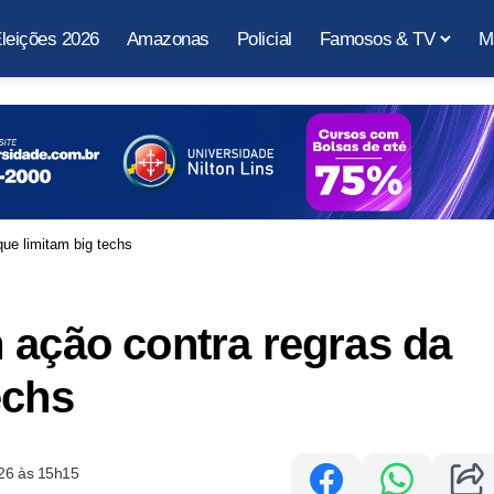
leições 2026
Amazonas
Policial
Famosos & TV
M
ue limitam big techs
 ação contra regras da
echs
26 às 15h15