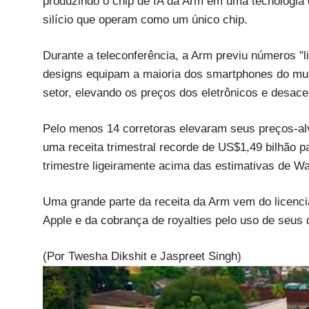
produzindo o chip de IA da Arm em uma tecnologia 
silício que operam como um único chip.
Durante a teleconferência, a Arm previu números "
designs equipam a maioria dos smartphones do mu
setor, elevando os preços dos eletrônicos e desac
Pelo menos 14 corretoras elevaram seus preços-al
uma receita trimestral recorde de US$1,49 bilhão pa
trimestre ligeiramente acima das estimativas de Wal
Uma grande parte da receita da Arm vem do licenc
Apple e da cobrança de royalties pelo uso de seus 
(Por Twesha Dikshit e Jaspreet Singh)