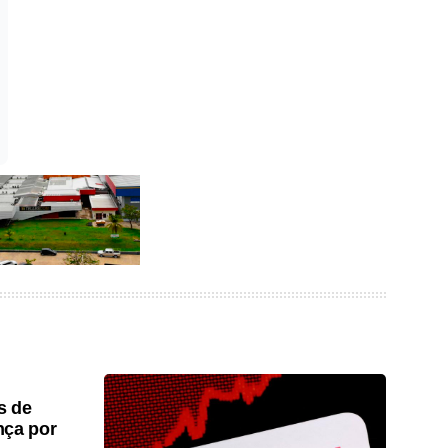
s de
nça por