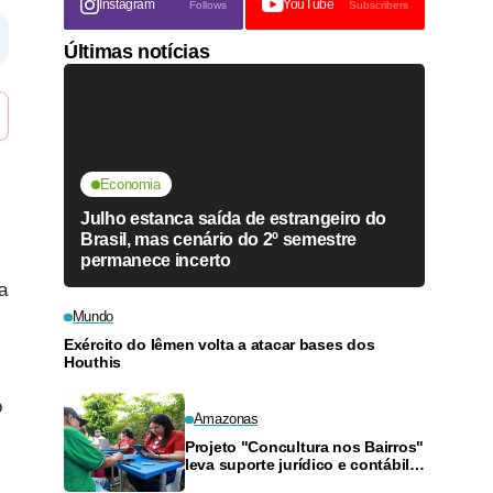
Instagram
YouTube
Follows
Subscribers
Últimas notícias
Economia
Julho estanca saída de estrangeiro do
Brasil, mas cenário do 2º semestre
permanece incerto
a
Mundo
Exército do Iêmen volta a atacar bases dos
Houthis
o
Amazonas
Projeto "Concultura nos Bairros"
leva suporte jurídico e contábil a
artistas da Zona Sul neste