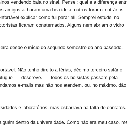
nos vendendo bala no sinal. Pensei: qual é a diferença ent
uns amigos acharam uma boa ideia, outros foram contrários.
ortável explicar como fui parar ali. Semprei estudei no
toristas ficaram consternados. Alguns nem abriam o vidro
ceira desde o início do segundo semestre do ano passado,
ável. Não tenho direito a férias, décimo terceiro salário,
 aluguel — descreve. — Todos os bolsistas passam pela
mandamos e-mails mas não nos atendem, ou, no máximo, dão
sidades e laboratórios, mas esbarrava na falta de contatos.
lguém dentro da universidade. Como não era meu caso, m