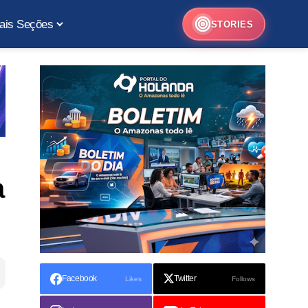
ais Seções
STORIES
a
Facebook
Twitter
Likes
Follows