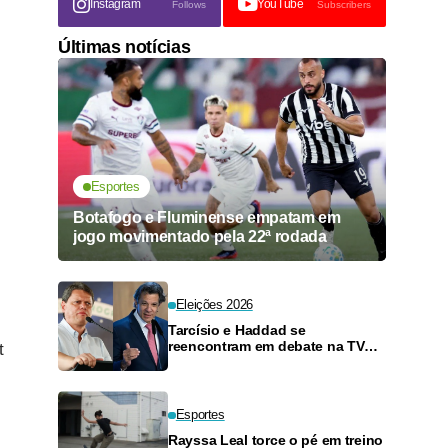
Instagram
YouTube
Follows
Subscribers
Últimas notícias
Esportes
Botafogo e Fluminense empatam em
jogo movimentado pela 22ª rodada
Eleições 2026
Tarcísio e Haddad se
reencontram em debate na TV
t
neste domingo
Esportes
Rayssa Leal torce o pé em treino