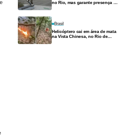
re
no Rio, mas garante presença no
SLS Takeover
Brasil
Helicóptero cai em área de mata
na Vista Chinesa, no Rio de
Janeiro
e