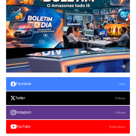
Facebook
Likes
Twitter
Follows
Instagram
Follows
YouTube
Subscribers