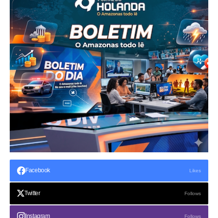
Facebook
Likes
Twitter
Follows
Instagram
Follows