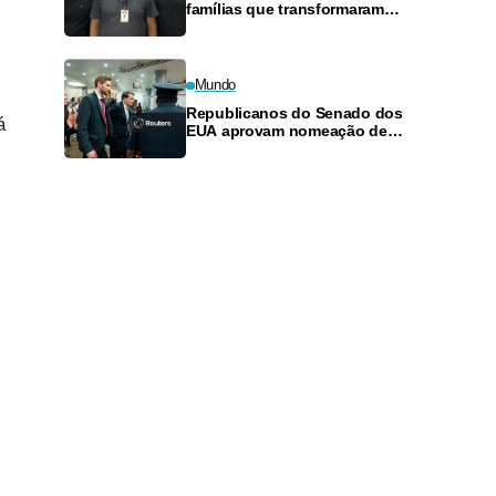
famílias que transformaram
cumplicidade em sociedade
empresarial
Mundo
Republicanos do Senado dos
á
EUA aprovam nomeação de
Todd Blanche como procurador-
geral por margem estreita