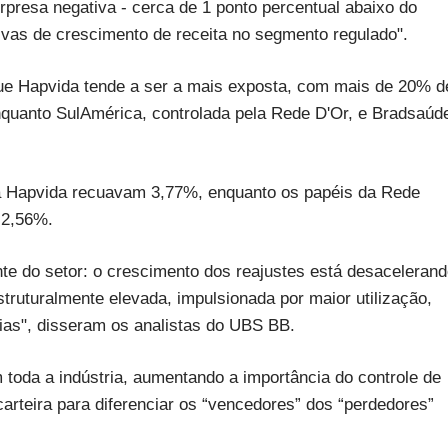
presa negativa - cerca de 1 ponto percentual abaixo do
ivas de crescimento de receita no segmento regulado".
que Hapvida tende a ser a mais exposta, com mais de 20% d
enquanto SulAmérica, controlada pela Rede D'Or, e Bradsaúd
 da Hapvida recuavam 3,77%, enquanto os papéis da Rede
 2,56%.
te do setor: o crescimento dos reajustes está desaceleran
truturalmente elevada, impulsionada por maior utilização,
ias", disseram os analistas do UBS BB.
toda a indústria, aumentando a importância do controle de
carteira para diferenciar os “vencedores” dos “perdedores”