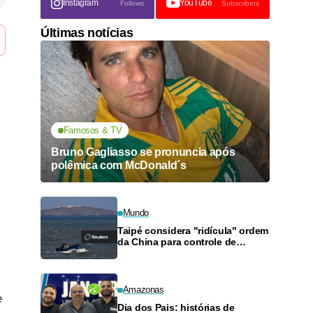
Instagram
YouTube
Follows
Subscribers
Últimas notícias
Famosos & TV
Bruno Gagliasso se pronuncia após
polêmica com McDonald´s
Mundo
Taipé considera "ridícula" ordem
da China para controle de
tráfego no Estreito de Taiwan
durante tufão
Amazonas
e
Dia dos Pais: histórias de