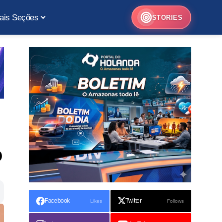
ais Seções
STORIES
o
Facebook
Twitter
Likes
Follows