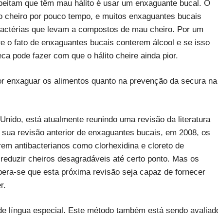
peitam que têm mau hálito é usar um enxaguante bucal. O
a o cheiro por pouco tempo, e muitos enxaguantes bucais
 bactérias que levam a compostos de mau cheiro. Por um
e o fato de enxaguantes bucais conterem álcool e se isso
a pode fazer com que o hálito cheire ainda pior.
por enxaguar os alimentos quanto na prevenção da secura na
nido, está atualmente reunindo uma revisão da literatura
m sua revisão anterior de enxaguantes bucais, em 2008, os
em antibacterianos como clorhexidina e cloreto de
m reduzir cheiros desagradáveis ​​até certo ponto. Mas os
pera-se que esta próxima revisão seja capaz de fornecer
r.
 de língua especial. Este método também está sendo avaliad