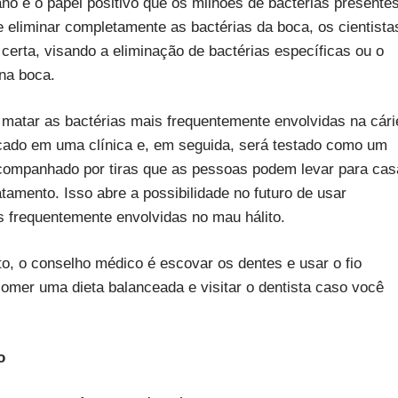
o e o papel positivo que os milhões de bactérias presente
liminar completamente as bactérias da boca, os cientista
erta, visando a eliminação de bactérias específicas ou o
 na boca.
 matar as bactérias mais frequentemente envolvidas na cári
licado em uma clínica e, em seguida, será testado como um
companhado por tiras que as pessoas podem levar para cas
amento. Isso abre a possibilidade no futuro de usar
s frequentemente envolvidas no mau hálito.
to, o conselho médico é escovar os dentes e usar o fio
omer uma dieta balanceada e visitar o dentista caso você
o