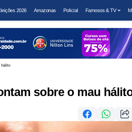
leições 2026
Amazonas
Policial
Famosos & TV
M
hálito
ontam sobre o mau hálit