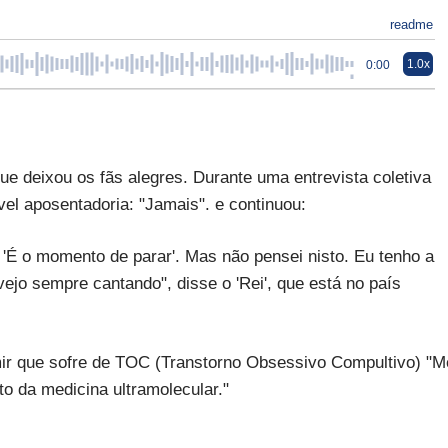
readme
1.0x
0:00
e deixou os fãs alegres. Durante uma entrevista coletiva
el aposentadoria: "Jamais". e continuou:
'É o momento de parar'. Mas não pensei nisto. Eu tenho a
ejo sempre cantando", disse o 'Rei', que está no país
ir que sofre de TOC (Transtorno Obsessivo Compultivo) "M
to da medicina ultramolecular."