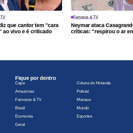
 TV
Famosos & TV
diz que cantor tem "cara
Neymar ataca Casagrand
 ao vivo e é criticado
críticas: "respirou o ar e
Fique por dentro
Capa
Coluna do Holanda
Amazonas
Policial
Famosos & TV
Manaus
Brasil
Mundo
Economia
Esportes
Geral