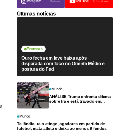
Instagram
YouTube
Follows
Subscribers
Últimas notícias
Economia
Ouro fecha em leve baixa após
disparada com foco no Oriente Médio e
postura do Fed
Mundo
ANÁLISE-Trump enfrenta dilema
sobre Irã e está travado em
e
guerra sem saída à vista
Mundo
Tailândia: raio atinge jogadores em partida de
futebol, mata atleta e deixa ao menos 9 feridos