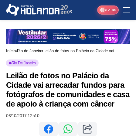
STORIES
Início
Rio de Janeiro
Leilão de fotos no Palácio da Cidade vai
arrecadar fundos para fotógrafos de
Rio De Janeiro
comunidades e casa de apoio à criança com
Leilão de fotos no Palácio da
câncer
Cidade vai arrecadar fundos para
fotógrafos de comunidades e casa
de apoio à criança com câncer
06/10/2017 12h10