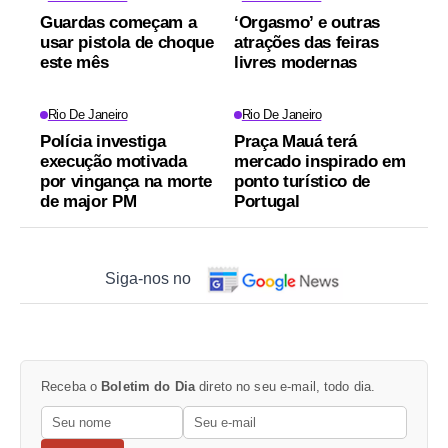
Guardas começam a
‘Orgasmo’ e outras
usar pistola de choque
atrações das feiras
este mês
livres modernas
Rio De Janeiro
Rio De Janeiro
Polícia investiga
Praça Mauá terá
execução motivada
mercado inspirado em
por vingança na morte
ponto turístico de
de major PM
Portugal
Siga-nos no
Receba o
Boletim do Dia
direto no seu e-mail, todo dia.